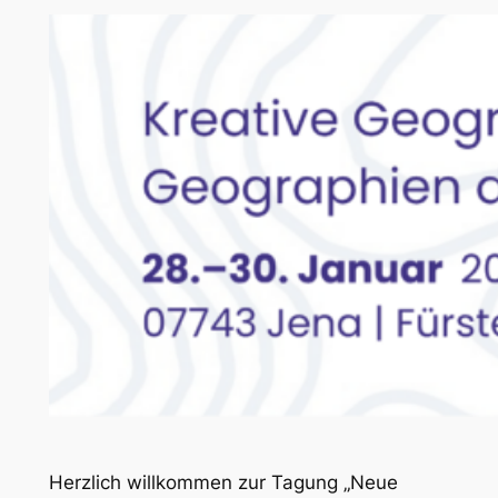
Herzlich willkommen zur Tagung „Neue