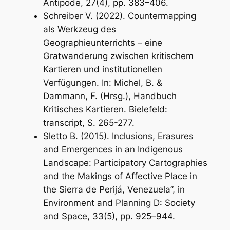
Antipode
,
27
(4), pp. 383–406.
Schreiber V. (2022). Countermapping
als Werkzeug des
Geographieunterrichts – eine
Gratwanderung zwischen kritischem
Kartieren und institutionellen
Verfügungen. In: Michel, B. &
Dammann, F. (Hrsg.),
Handbuch
Kritisches Kartieren
. Bielefeld:
transcript, S. 265-277.
Sletto B. (2015). Inclusions, Erasures
and Emergences in an Indigenous
Landscape: Participatory Cartographies
and the Makings of Affective Place in
the Sierra de Perijá, Venezuela”, in
Environment and Planning D: Society
and Space
,
33
(5), pp. 925–944.