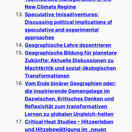
New Climate Regime
Speculative (misad)ventures:
Discussing political implications of
speculative and experimental
approaches
Geographische Lehre dezentrieren
Geographische Bildung für planetare
Zukünfte: Aktuelle Diskussionen zu
Machtkritik und sozial-ökologischen
Transformationen
Vom Ende binärer Geographien oder:
die inspirierende Gemengelage im
Dazwischen. Kritisches Denken und
Reflexivität zum transformativen
Lernen zu globalen Ungleich-heiten
Critical Heat Studies – Hitzeerleben
und Hitzebewältigung im „neuen