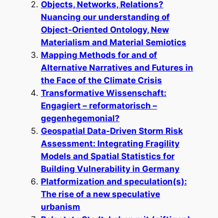
Objects, Networks, Relations?
Nuancing our understanding of
Object-Oriented Ontology, New
Materialism and Material Semiotics
Mapping Methods for and of
Alternative Narratives and Futures in
the Face of the Climate Crisis
Transformative Wissenschaft:
Engagiert – reformatorisch –
gegenhegemonial?
Geospatial Data-Driven Storm Risk
Assessment: Integrating Fragility
Models and Spatial Statistics for
Building Vulnerability in Germany
Platformization and speculation(s):
The rise of a new speculative
urbanism