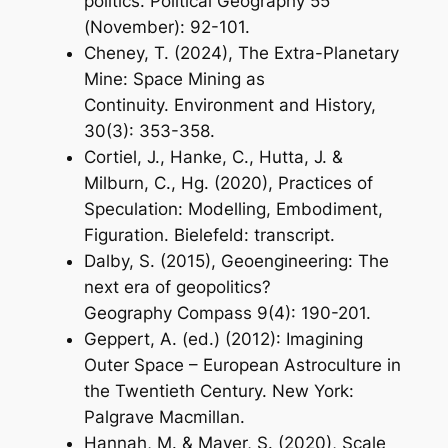
politics.
Political
Geography
55
(November): 92-101.
Cheney, T. (2024), The Extra-Planetary
Mine: Space Mining as
Continuity. Environment and History,
30(3): 353-358.
Cortiel, J., Hanke, C., Hutta, J. &
Milburn, C., Hg. (2020),
Practices of
Speculation:
Modelling, Embodiment,
Figuration
. Bielefeld: transcript.
Dalby, S. (2015), Geoengineering: The
next era of geopolitics?
Geography
Compass
9(4): 190-201.
Geppert, A. (ed.) (2012): Imagining
Outer Space – European Astroculture in
the Twentieth Century. New York:
Palgrave Macmillan.
Hannah, M. & Mayer, S. (2020), Scale