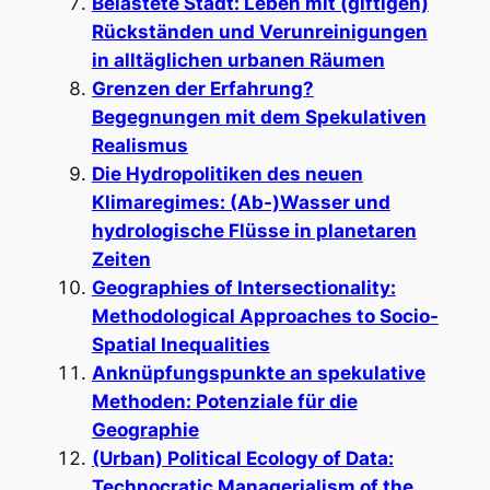
Belastete Stadt: Leben mit (giftigen)
Rückständen und Verunreinigungen
in alltäglichen urbanen Räumen
Grenzen der Erfahrung?
Begegnungen mit dem Spekulativen
Realismus
Die Hydropolitiken des neuen
Klimaregimes: (Ab-)Wasser und
hydrologische Flüsse in planetaren
Zeiten
Geographies of Intersectionality:
Methodological Approaches to Socio-
Spatial Inequalities
Anknüpfungspunkte an spekulative
Methoden: Potenziale für die
Geographie
(Urban) Political Ecology of Data:
Technocratic Managerialism of the