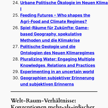
Urbane Politische Ökologie im Neuen Klim
I
Feeding Futures – Who shapes the
Agri-Food and Climate Regimes?
Spiel-Räume für Zukünfte: Game-
based Geography, spekulative
Methoden und die Klimakrise
Politische Geologie und die
Ontologien des Neuen Klimaregimes
Pluralizing Water: Engaging Multiple
Knowledges, Relations and Practices
Experimenting in an uncertain world
Geographien subjektiver Erinnerung
und subjektiven Erinnerns
Welt-Raum-Verhältnisse:
Konzeptionen mehr-als-irdischer