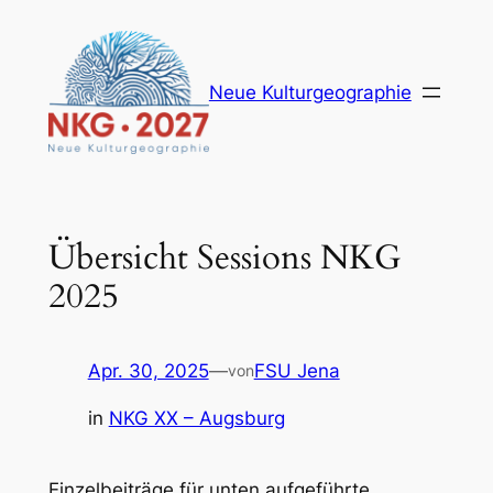
Zum
Inhalt
springen
Neue Kulturgeographie
Übersicht Sessions NKG
2025
Apr. 30, 2025
—
FSU Jena
von
in
NKG XX – Augsburg
Einzelbeiträge für unten aufgeführte