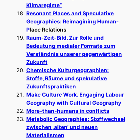
Klimaregime”
Resonant Places and Speculative
Geographies: Reimagining Human-
P
lace Relations
Raum-Zeit-Bild. Zur Rolle und
Bedeutung medialer Formate zum
Verständnis unserer gegenwärtigen
Zukunft
Chemische Kulturgeographien:
Stoffe, Räume und spekulative
Zukunftspraktiken
Make Culture Work. Engaging Labour
Geography with Cultural Geography
More-than-humans in conflicts
Metabolic Geographies: Stoffwechsel
zwischen ‚alten‘ und neuen
Materialismen