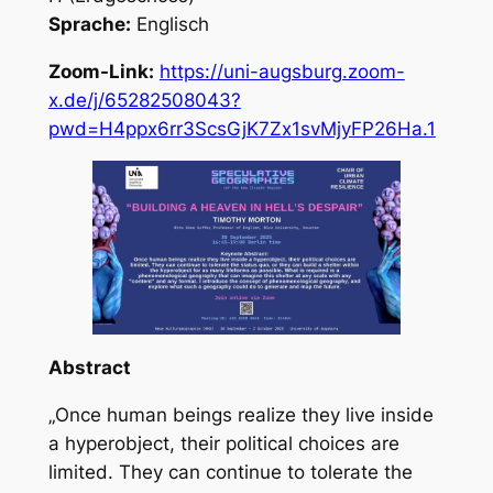
Sprache:
Englisch
Zoom-Link:
https://uni-augsburg.zoom-
x.de/j/65282508043?
pwd=H4ppx6rr3ScsGjK7Zx1svMjyFP26Ha.1
Abstract
„
Once human beings realize they live inside
a hyperobject, their political choices are
limited. They can continue to tolerate the