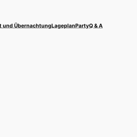
t und Übernachtung
Lageplan
Party
Q & A