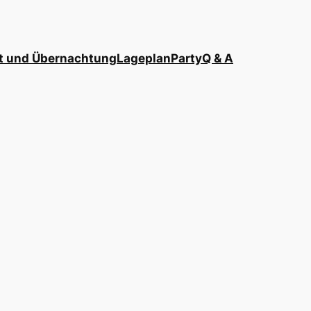
t und Übernachtung
Lageplan
Party
Q & A