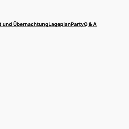
t und Übernachtung
Lageplan
Party
Q & A