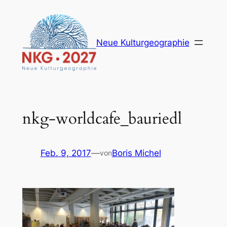
Zum
Inhalt
springen
Neue Kulturgeographie
nkg-worldcafe_bauriedl
Feb. 9, 2017
—
Boris Michel
von