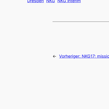
Dresden
NKG
NKG Interim
←
Vorheriger:
NKG17: missi