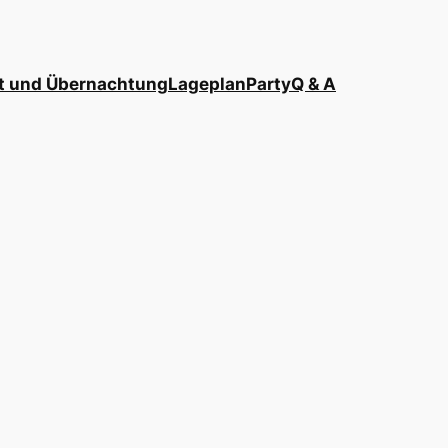
t und Übernachtung
Lageplan
Party
Q & A