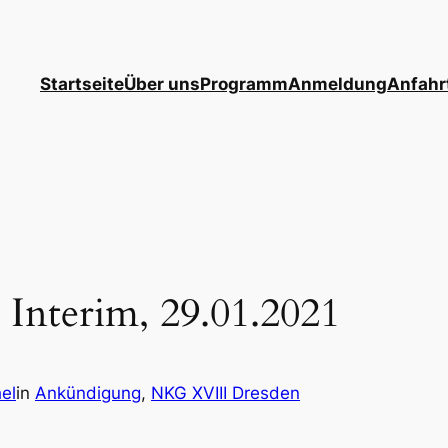
Startseite
Über uns
Programm
Anmeldung
Anfahr
 Interim, 29.01.2021
el
in
Ankündigung
, 
NKG XVIII Dresden