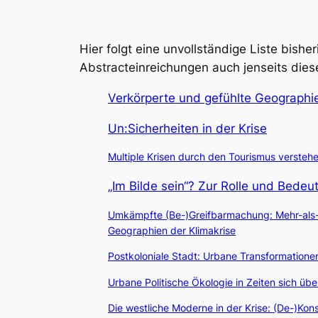
Hier folgt eine unvollständige Liste bish
Abstracteinreichungen auch jenseits dies
Verkörperte und gefühlte Geographie
Un:Sicherheiten in der Krise
Multiple Krisen durch den Tourismus versteh
„Im Bilde sein“? Zur Rolle und Bede
Umkämpfte (Be-)Greifbarmachung: Mehr-als-r
Geographien der Klimakrise
Postkoloniale Stadt: Urbane Transformationen
Urbane Politische Ökologie in Zeiten sich üb
Die westliche Moderne in der Krise: (De-)Kons