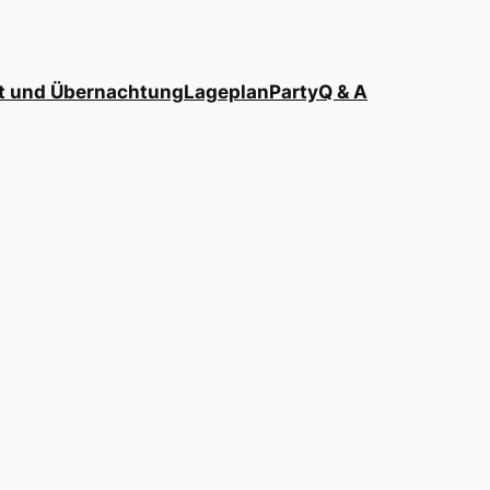
t und Übernachtung
Lageplan
Party
Q & A