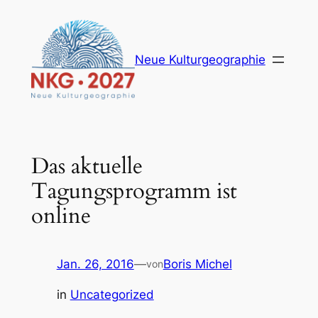
Zum
Inhalt
springen
Neue Kulturgeographie
Das aktuelle
Tagungsprogramm ist
online
Jan. 26, 2016
—
Boris Michel
von
in
Uncategorized