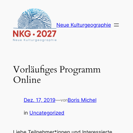
Zum
Inhalt
springen
Neue Kulturgeographie
Vorläufiges Programm
Online
Dez. 17, 2019
—
Boris Michel
von
in
Uncategorized
Liebe Teilnehmer*innen und Interessierte,